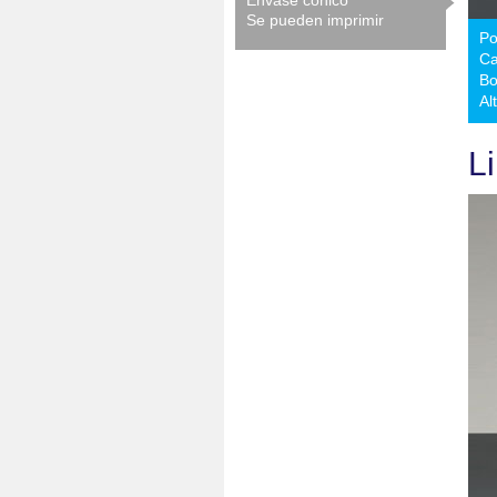
Envase cónico
Se pueden imprimir
Po
Ca
B
Al
L