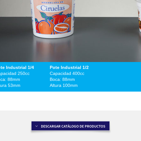
te Industrial 1/4
Pote Industrial 1/2
pacidad 250cc
Capacidad 400cc
ca: 88mm
Boca: 88mm
tura 53mm
Altura 100mm