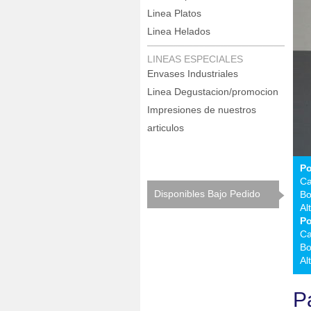
Linea Platos
Linea Helados
LINEAS ESPECIALES
Envases Industriales
Linea Degustacion/promocion
Impresiones de nuestros
articulos
Po
Ca
Disponibles Bajo Pedido
Bo
Al
Po
Ca
Bo
Al
Pa