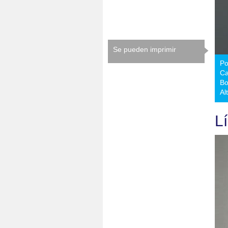
Se pueden imprimir
Po
Ca
B
Al
L