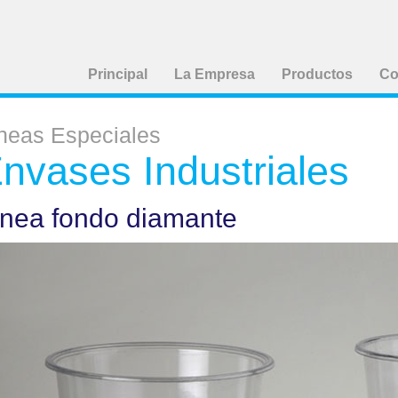
Principal
La Empresa
Productos
Co
neas Especiales
nvases Industriales
ínea fondo diamante