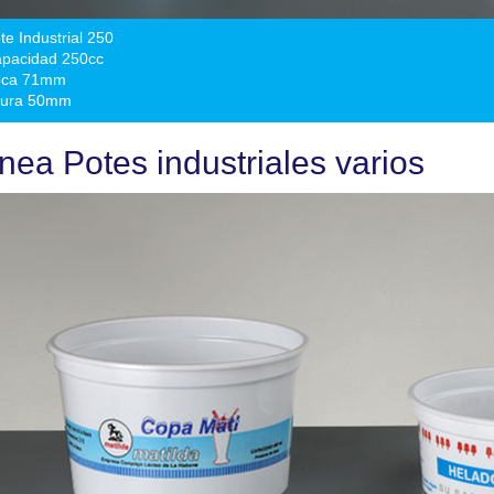
te Industrial 250
pacidad 250cc
oca 71mm
tura 50mm
inea Potes industriales varios