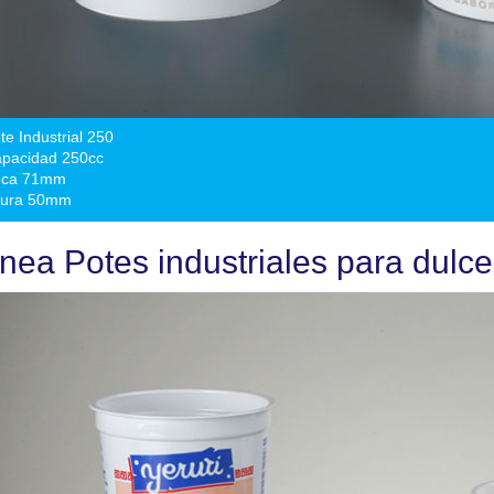
te Industrial 250
pacidad 250cc
oca 71mm
tura 50mm
ínea Potes industriales para dul