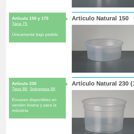
Artículo Natural 150
Artículo 150 y 175
Tapa 75
Únicamente bajo pedido
Artículo Natural 230 (
Artículo 230
Tapa 88
,
Sobretapa 88
Envases disponibles en
versión liviana y para la
industria