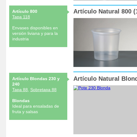
Artículo Natural 800 
Artículo 800
Tapa 118
Envases disponibles en
versión liviana y para la
industria
Artículo Natural Blon
Artículo Blondas 230 y
240
Tapa 88
,
Sobretapa 88
Blondas
Ideal para ensaladas de
fruta y salsas