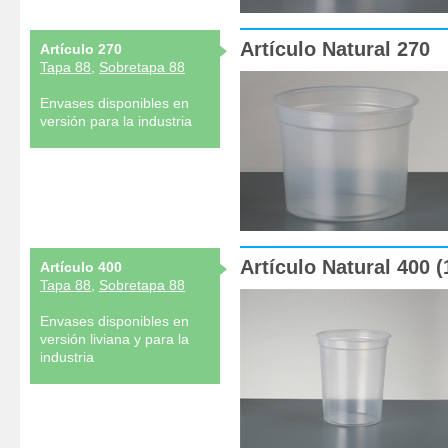
Artículo Natural 270
Artículo 270
Tapa 88
,
Sobretapa 88
Envases disponibles en
versión para la industria
Artículo Natural 400 (
Artículo 400
Tapa 88
,
Sobretapa 88
Envases disponibles en
versión liviana y para la
industria